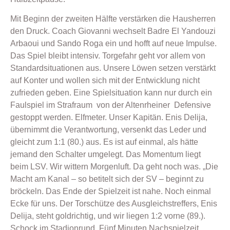
Mit Beginn der zweiten Hälfte verstärken die Hausherren
den Druck. Coach Giovanni wechselt Badre El Yandouzi
Arbaoui und Sando Roga ein und hofft auf neue Impulse.
Das Spiel bleibt intensiv. Torgefahr geht vor allem von
Standardsituationen aus. Unsere Löwen setzen verstärkt
auf Konter und wollen sich mit der Entwicklung nicht
zufrieden geben. Eine Spielsituation kann nur durch ein
Faulspiel im Strafraum von der Altenrheiner Defensive
gestoppt werden. Elfmeter. Unser Kapitän. Enis Delija,
übernimmt die Verantwortung, versenkt das Leder und
gleicht zum 1:1 (80.) aus. Es ist auf einmal, als hätte
jemand den Schalter umgelegt. Das Momentum liegt
beim LSV. Wir wittern Morgenluft. Da geht noch was. „Die
Macht am Kanal – so betitelt sich der SV – beginnt zu
bröckeln. Das Ende der Spielzeit ist nahe. Noch einmal
Ecke für uns. Der Torschütze des Ausgleichstreffers, Enis
Delija, steht goldrichtig, und wir liegen 1:2 vorne (89.).
Schock im Stadionrund. Fünf Minuten Nachspielzeit