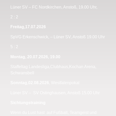
Lüner SV – FC Nordkirchen, Anstoß, 19.00 Uhr,
2 : 2
Freitag,17.07.2026
SpVG Erkenschwick, – Lüner SV, Anstoß 19.00 Uhr
5 : 2
Montag, 20.07.2026, 19.00
Staffeltag Landesliga,Clubhaus,Kochan Arena,
Schwansbell
Sonntag,02.08.2026
, Westfalenpokal
Lüner SV – SV Ostinghausen, Anstoß 15.00 Uhr
Sichtungstraining
Wenn du Lust hast auf Fußball, Teamgeist und