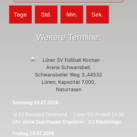
Tage
Std.
Min.
Sek.
Weitere Termine:
Samstag 04.07.2026
U 23 Borussia Dortmund, – Lüner SV Anstoß 14.00
Uhr,
ohne Zuschauer, Ergebnis: 3:1 Niederlage
F
reitag,10.07.2026