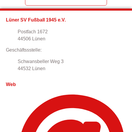
Lüner SV Fußball 1945 e.V.
SV Mesum
Hassenbrockstadion
Lu
Postfach 1672
Don-Bosco-Straße 85,
44506 Lünen
48432 Rheine
Geschäftssstelle:
Schwansbeller Weg 3
44532 Lünen
Web