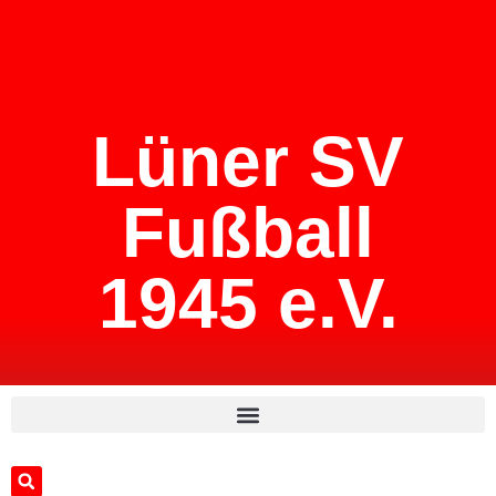
Lüner SV
Fußball
1945 e.V.