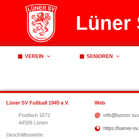
Lüner 
VEREIN
SENIOREN
Lüner SV Fußball 1945 e.V.
Web
Postfach 1672
info@luener-sv.
44506 Lünen
https://luener-sv
Geschäftssstelle: