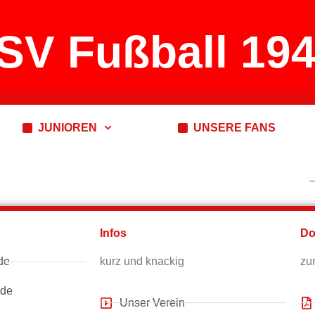
SV Fußball 194
JUNIOREN
UNSERE FANS
Infos
Do
de
kurz und knackig
zu
.de
Unser Verein