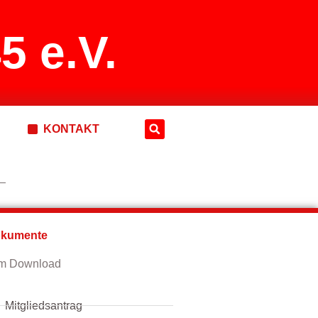
5 e.V.
KONTAKT
—
kumente
m Download
Mitgliedsantrag