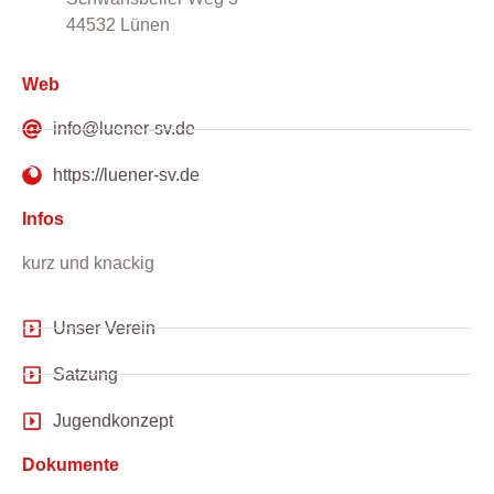
44532 Lünen
Web
info@luener-sv.de
https://luener-sv.de
Infos
kurz und knackig
Unser Verein
Satzung
Jugendkonzept
Dokumente