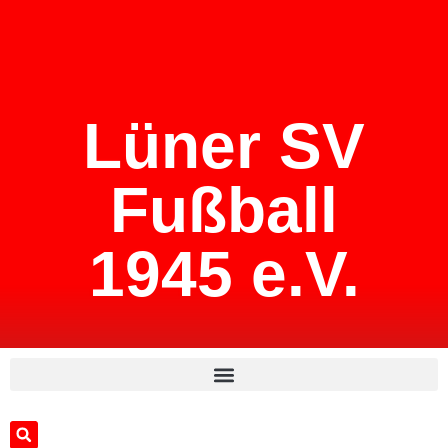
Lüner SV
Fußball
1945 e.V.