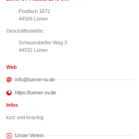
Postfach 1672
44506 Lünen
Geschäftssstelle:
Schwansbeller Weg 3
44532 Lünen
Web
info@luener-sv.de
https://luener-sv.de
Infos
kurz und knackig
Unser Verein