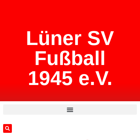
Lüner SV
Fußball
1945 e.V.