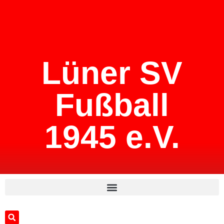
Lüner SV
Fußball
1945 e.V.