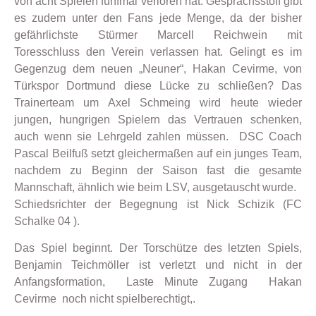
von acht Spielen fünfmal verloren hat. Gesprächsstoff gibt
es zudem unter den Fans jede Menge, da der bisher
gefährlichste Stürmer Marcell Reichwein mit
Toresschluss den Verein verlassen hat. Gelingt es im
Gegenzug dem neuen „Neuner“, Hakan Cevirme, von
Türkspor Dortmund diese Lücke zu schließen? Das
Trainerteam um Axel Schmeing wird heute wieder
jungen, hungrigen Spielern das Vertrauen schenken,
auch wenn sie Lehrgeld zahlen müssen. DSC Coach
Pascal Beilfuß setzt gleichermaßen auf ein junges Team,
nachdem zu Beginn der Saison fast die gesamte
Mannschaft, ähnlich wie beim LSV, ausgetauscht wurde.
Schiedsrichter der Begegnung ist Nick Schizik (FC
Schalke 04 ).
Das Spiel beginnt. Der Torschütze des letzten Spiels,
Benjamin Teichmöller ist verletzt und nicht in der
Anfangsformation, Laste Minute Zugang Hakan
Cevirme noch nicht spielberechtigt,.