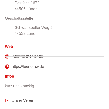
Postfach 1672
44506 Lünen
Geschäftssstelle:
Schwansbeller Weg 3
44532 Lünen
Web
info@luener-sv.de
https://luener-sv.de
Infos
kurz und knackig
Unser Verein