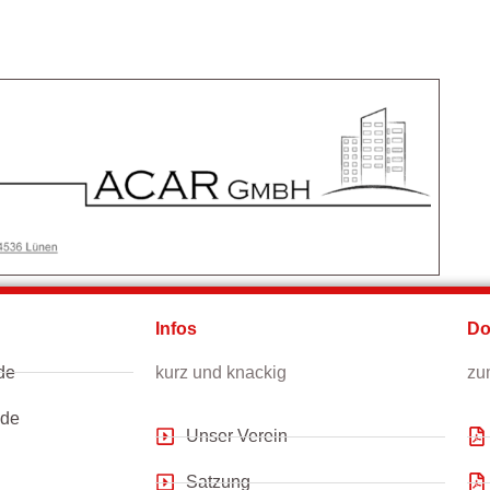
Infos
Do
de
kurz und knackig
zu
.de
Unser Verein
Satzung