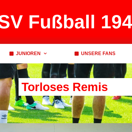
SV Fußball 194
JUNIOREN
UNSERE FANS
Torloses Remis