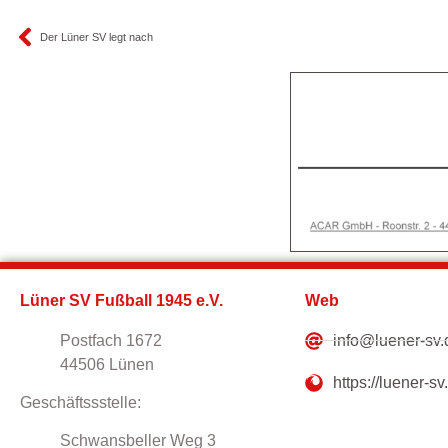
Der Lüner SV legt nach
Lüner SV Fußball 1945 e.V.
Web
Postfach 1672
info@luener-sv.
44506 Lünen
https://luener-sv
Geschäftssstelle:
Schwansbeller Weg 3