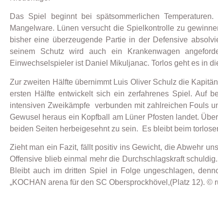
Das Spiel beginnt bei spätsommerlichen Temperaturen. 
Mangelware. Lünen versucht die Spielkontrolle zu gewinne
bisher eine überzeugende Partie in der Defensive absolvi
seinem Schutz wird auch ein Krankenwagen angeforde
Einwechselspieler ist Daniel Mikuljanac. Torlos geht es in d
Zur zweiten Hälfte übernimmt Luis Oliver Schulz die Kapitän
ersten Hälfte entwickelt sich ein zerfahrenes Spiel. Auf
intensiven Zweikämpfe verbunden mit zahlreichen Fouls un
Gewusel heraus ein Kopfball am Lüner Pfosten landet. Über
beiden Seiten herbeigesehnt zu sein. Es bleibt beim torlos
Zieht man ein Fazit, fällt positiv ins Gewicht, die Abwehr u
Offensive blieb einmal mehr die Durchschlagskraft schuldi
Bleibt auch im dritten Spiel in Folge ungeschlagen, denn
„KOCHAN arena für den SC Obersprockhövel,(Platz 12). © r