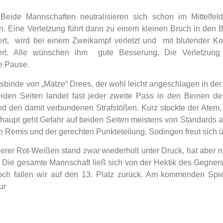
Beide Mannschaften neutralisieren sich schon im Mittelfe
n. Eine Verletzung führt dann zu einem kleinen Bruch in den
ert, wird bei einem Zweikampf verletzt und mit blutender K
rt. Alle wünschen ihm gute Besserung. Die Verletzung w
ie Pause.
sbinde von „Matze“ Drees, der wohl leicht angeschlagen in der 
 beiden Seiten landet fast jeder zweite Pass in den Beinen
d den damit verbundenen Strafstößen. Kurz stockte der Atem,
haupt geht Gefahr auf beiden Seiten meistens von Standards au
en Remis und der gerechten Punkteteilung. Sodingen freut sich
nserer Rot-Weißen stand zwar wiederholt unter Druck, hat aber n
g. Die gesamte Mannschaft ließ sich von der Hektik des Gegner
och fallen wir auf den 13. Platz zurück. Am kommenden Spie
ur