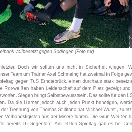
lbank vollbesetzt gegen Sodingen (Foto rur)
etzter. Doch wir sollten uns nicht in Sicherheit wiegen. 
 Unser Team um Trainer Axel Schmeing hat zweimal in Folge gew
eltag gegen TuS Erndtebrück, einen durchaus stark besetzten
re Rot-weißen haben Leidenschaft auf dem Platz gezeigt und
geworfen. Siegen bringt Selbstbewusstsein. Das sollte für den 
en. Da die Herner jedoch auch jeden Punkt benötigen, werde
der Trennung von Thomas Stillitano hat Michael Wurst , zuletz
Verbandsligisten aus der Misere führen. Die Grün-Weißen halt
rte bereits 16 Gegentore. Am letzten Spieltag gab es bei C