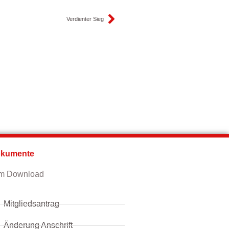
Verdienter Sieg
kumente
m Download
Mitgliedsantrag
Änderung Anschrift