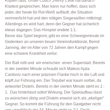
Köpfen raus. Unser Couch „Henry“Celik hat danach
Klartext gesprochen. Man kann nur hoffen, dass sich
jeder, der heute für Rot-Weiß aufläuft, die Situation
verinnerlicht hat und den nötigen Siegeswillen mitbringt.
Allerdings es wird hart, denn der Gegner hat sicherlich
etwas dagegen. Das Hinspiel endete 1:1.
Bevor das Spiel beginnt, gibt es eine Schweigeminute im
Gedenken an unseren treuen Vereinsfunktionär, Bernd
Janning, der im Alter von 72 Jahren den Kampf gegen
eine schwere Krankheit verlor.
Der Ball rollt und wir erwischen einen Superstart. Bereits
in der zweiten Minute schraubt sich Mateus Ajala
Cardoniz nach einer präzisen Flanke hoch in die Luft und
köpft zur Führung ein. Der Torjubel war kaum vorbei, da
antwortet Disteln. Bereits in der vierten Minute steht es 1 :
1. Das hinterlässt sofort Wirkung. Der Spielaufbau lässt
zu wünschen übrig und Disteln erweist sich als „ekeliger“
Gegner. So kommt die Führung für den Gastgeber nicht
von ungefähr.In der 34. Minute steht es 2:1. Doch