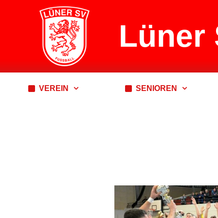
Lüner 
VEREIN
SENIOREN