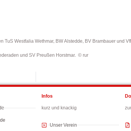
isten TuS Westfalia Wethmar, BW Alstedde, BV Brambauer und 
Niederaden und SV Preußen Horstmar. © rur
Infos
Do
de
kurz und knackig
zu
.de
Unser Verein