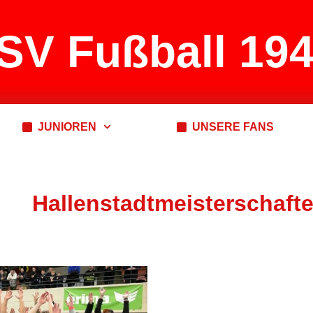
SV Fußball 194
JUNIOREN
UNSERE FANS
Hallenstadtmeisterschaft