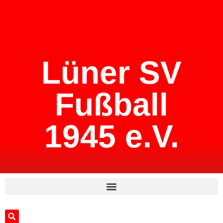
Lüner SV
Fußball
1945 e.V.