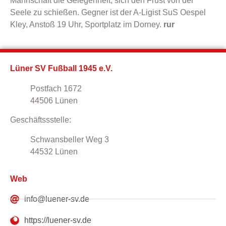
Mannschaft die Gelegenheit, sich den Frust von der
Seele zu schießen. Gegner ist der A-Ligist SuS Oespel
Kley, Anstoß 19 Uhr, Sportplatz im Dorney.
rur
Lüner SV Fußball 1945 e.V.
Postfach 1672
44506 Lünen
Geschäftssstelle:
Schwansbeller Weg 3
44532 Lünen
Web
info@luener-sv.de
https://luener-sv.de