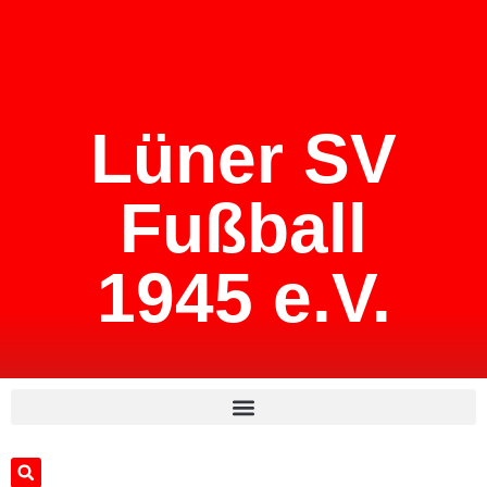
Lüner SV
Fußball
1945 e.V.