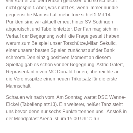
viel Körner auf dem Rasen gelassen und so schlecht
nicht gespielt. Aber, was nutzt es, wenn immer nur die
gegnerische Mannschaft mehr Tore schießt.Mit 14
Punkten sind wir aktuell erneut hinter SV Sodingen
abgerutscht und Tabellenletzter. Der Fan mag sich im
Verlauf der Begegnung wohl die Frage gestellt haben,
warum zum Beispiel unser Torschütze,Milan Sekulic,
einer unserer besten Spieler, zunächst auf der Bank
schmorte.Den einzig positiven Moment an diesem
Spieltag gab es schon vor der Begegnung. Astrid Galert,
Repräsentantin von MC Donald Lünen, überreichte an
die Vereinsspitze einen neuen Trikotsatz für die erste
Mannschaft.
Schauen wir nach vorn. Am Sonntag wartet DSC Wanne-
Eickel (Tabellenplatz13). Ein weiterer, heißer Tanz steht
uns bevor, denn nur sechs Punkte trennen uns. Anstoß in
der Mondpalast Arena ist um 15.00 Uhr.© rur