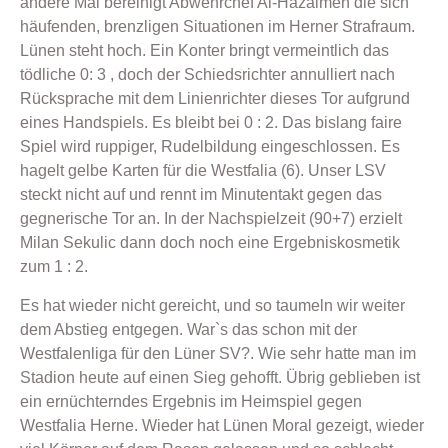
andere Mal bereinigt Abwehrchef Al-Hazaimeh die sich
häufenden, brenzligen Situationen im Herner Strafraum.
Lünen steht hoch. Ein Konter bringt vermeintlich das
tödliche 0: 3 , doch der Schiedsrichter annulliert nach
Rücksprache mit dem Linienrichter dieses Tor aufgrund
eines Handspiels. Es bleibt bei 0 : 2. Das bislang faire
Spiel wird ruppiger, Rudelbildung eingeschlossen. Es
hagelt gelbe Karten für die Westfalia (6). Unser LSV
steckt nicht auf und rennt im Minutentakt gegen das
gegnerische Tor an. In der Nachspielzeit (90+7) erzielt
Milan Sekulic dann doch noch eine Ergebniskosmetik
zum 1 : 2.
Es hat wieder nicht gereicht, und so taumeln wir weiter
dem Abstieg entgegen. War`s das schon mit der
Westfalenliga für den Lüner SV?. Wie sehr hatte man im
Stadion heute auf einen Sieg gehofft. Übrig geblieben ist
ein ernüchterndes Ergebnis im Heimspiel gegen
Westfalia Herne. Wieder hat Lünen Moral gezeigt, wieder