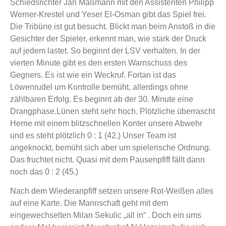
Schiedsrichter Jan Maßmann mit den Assistenten Philipp
Werner-Krestel und Yeser El-Osman gibt das Spiel frei.
Die Tribüne ist gut besucht. Blickt man beim Anstoß in die
Gesichter der Spieler, erkennt man, wie stark der Druck
auf jedem lastet. So beginnt der LSV verhalten. In der
vierten Minute gibt es den ersten Warnschuss des
Gegners. Es ist wie ein Weckruf. Fortan ist das
Löwenrudel um Kontrolle bemüht, allerdings ohne
zählbaren Erfolg. Es beginnt ab der 30. Minute eine
Drangphase.Lünen steht sehr hoch. Plötzliche überrascht
Herne mit einem blitzschnellen Konter unsere Abwehr
und es steht plötzlich 0 : 1 (42.) Unser Team ist
angeknockt, bemüht sich aber um spielerische Ordnung.
Das fruchtet nicht. Quasi mit dem Pausenpfiff fällt dann
noch das 0 : 2 (45.)
Nach dem Wiederanpfiff setzen unsere Rot-Weißen alles
auf eine Karte. Die Mannschaft geht mit dem
eingewechselten Milan Sekulic „all in“ . Doch ein ums